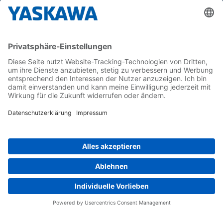
Yaskawa Europe GmbH
Karriere
Kontakt
Kontaktformular
Newsletter
Follow us on...
Home
AGB
Impressum
Privacy
Cookie Choices
Whistleblowing
Yaskawa Europe GmbH