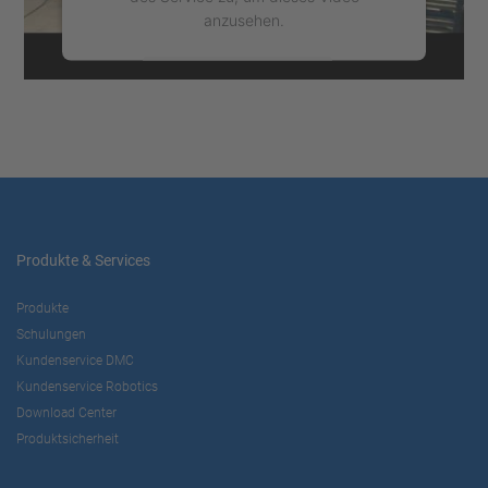
anzusehen.
Mehr Informationen
Akzeptieren
powered by
Usercentrics Consent
Management Platform
Produkte & Services
Produkte
Schulungen
Kundenservice DMC
Kundenservice Robotics
Download Center
Produktsicherheit