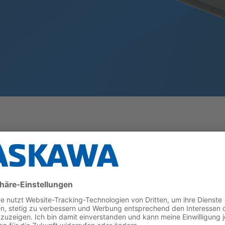
stungsstarken Multiprotokoll-Echtzeit-Ethernet-Komm
an jedes System in einer industriellen Umgebung.