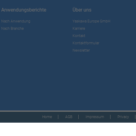
Anwendungsberichte
Über uns
Nach Anwendung
Yaskawa Europe GmbH
Nach Branche
Karriere
Kontakt
Kontaktformular
Newsletter
Home
AGB
Impressum
Privacy