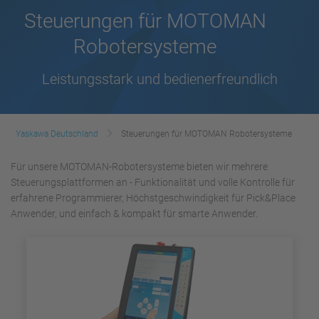
Steuerungen für MOTOMAN
Robotersysteme
Leistungsstark und bedienerfreundlich
Yaskawa Deutschland
Steuerungen für MOTOMAN Robotersysteme
Für unsere MOTOMAN-Robotersysteme bieten wir mehrere
Steuerungsplattformen an - Funktionalität und volle Kontrolle für
erfahrene Programmierer, Höchstgeschwindigkeit für Pick&Place
Anwender, und einfach & kompakt für smarte Anwender.