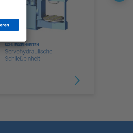
SCHLIESSEINHEITEN
Servohydraulische
Schließeinheit