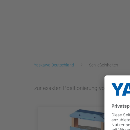
Yaskawa Deutschland
Schließeinheiten
zur exakten Positionierung von Gehäu