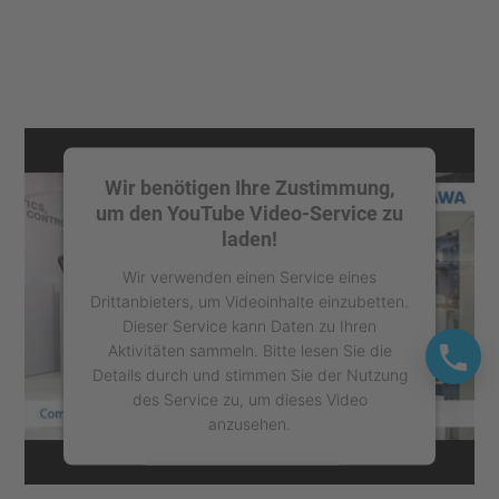
Wir benötigen Ihre Zustimmung,
um den YouTube Video-Service zu
laden!
Wir verwenden einen Service eines
Drittanbieters, um Videoinhalte einzubetten.
Dieser Service kann Daten zu Ihren
Aktivitäten sammeln. Bitte lesen Sie die
Details durch und stimmen Sie der Nutzung
des Service zu, um dieses Video
anzusehen.
Mehr Informationen