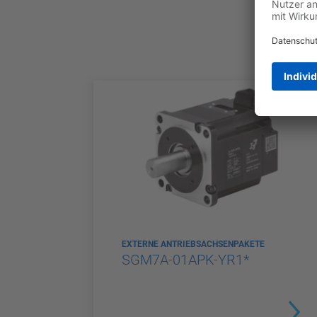
EXTERNE ANTRIEBSACHSENPAKETE
SGM7A-01APK-YR1*