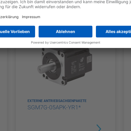
EXTERNE ANTRIEBSACHSENPAKETE
SGM7G-05APK-YR1*