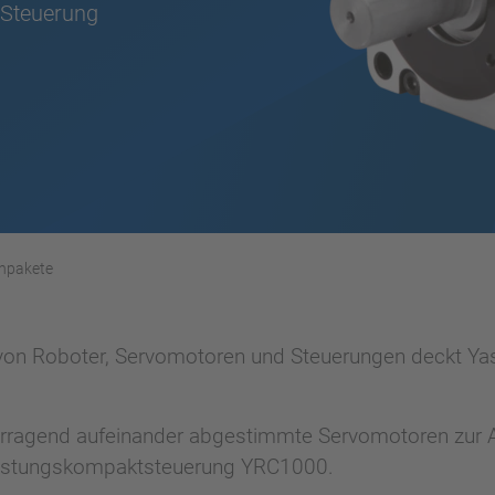
Steuerung
enpakete
r von Roboter, Servomotoren und Steuerungen deckt Yas
orragend aufeinander abgestimmte Servomotoren zur 
leistungskompaktsteuerung YRC1000.