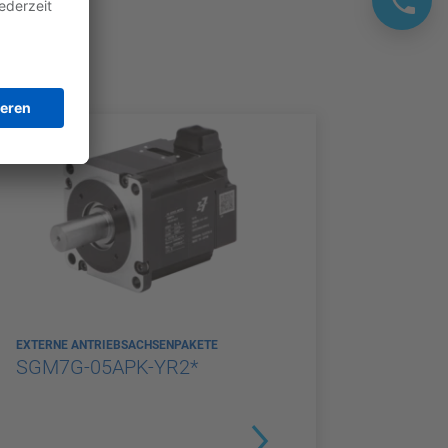
EXTERNE ANTRIEBSACHSENPAKETE
SGM7G-05APK-YR2*