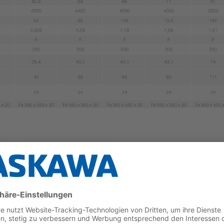
rachse
GM7-Servomotor, Servo-/Ansteuerpaket sowie Leistung
erung integrierbar