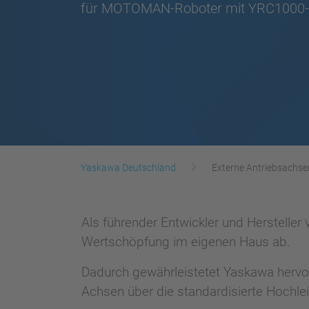
für MOTOMAN-Roboter mit YRC1000-
Yaskawa Deutschland
Externe Antriebsachs
Als führender Entwickler und Herstelle
Wertschöpfung im eigenen Haus ab.
Dadurch gewährleistetet Yaskawa herv
Achsen über die standardisierte Hoch