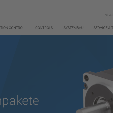
NEWS
TION CONTROL
CONTROLS
SYSTEMBAU
SERVICE & 
npakete