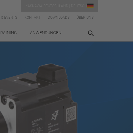
YASKAWA DEUTSCHLAND | DEUTSCH
 & EVENTS
KONTAKT
DOWNLOADS
ÜBER UNS
TRAINING
ANWENDUNGEN