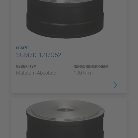
SGM7D
SGM7D-1ZI7C52
GEBER-TYP
NENNDREHMOMENT
Multiturn Absolute
100 Nm