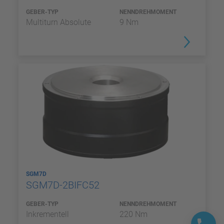
GEBER-TYP
NENNDREHMOMENT
Multiturn Absolute
9 Nm
SGM7D
SGM7D-2BIFC52
GEBER-TYP
NENNDREHMOMENT
Inkrementell
220 Nm