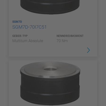
SGM7D
SGM7D-70I7C51
GEBER-TYP
NENNDREHMOMENT
Multiturn Absolute
70 Nm