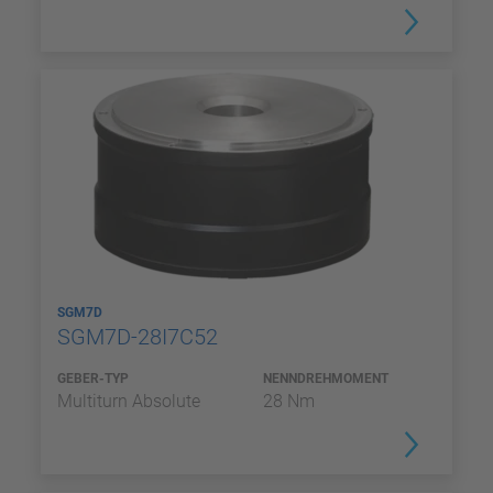
SGM7D
SGM7D-28I7C52
GEBER-TYP
NENNDREHMOMENT
Multiturn Absolute
28 Nm