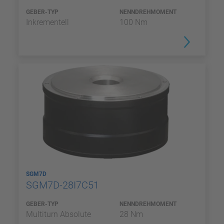
GEBER-TYP
NENNDREHMOMENT
Inkrementell
100 Nm
SGM7D
SGM7D-28I7C51
GEBER-TYP
NENNDREHMOMENT
Multiturn Absolute
28 Nm