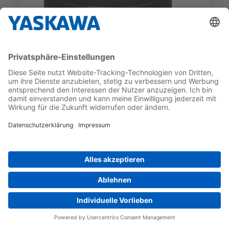
SGM7D
SGM7D-09JFC51
GEBER-TYP
NENNDREHMOMENT
Inkrementell
9 Nm