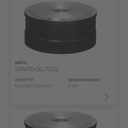
SGM7D
SGM7D-06J7C52
GEBER-TYP
NENNDREHMOMENT
Multiturn Absolute
6 Nm