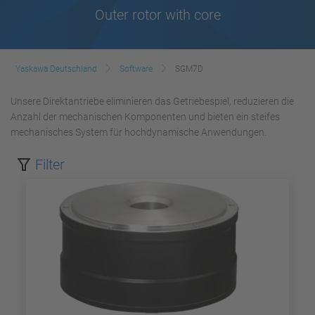
Outer rotor with core
Yaskawa Deutschland
Software
SGM7D
Unsere Direktantriebe eliminieren das Getriebespiel, reduzieren die
Anzahl der mechanischen Komponenten und bieten ein steifes
mechanisches System für hochdynamische Anwendungen.
Filter