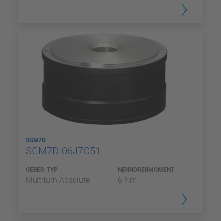
SGM7D
SGM7D-06J7C51
GEBER-TYP
NENNDREHMOMENT
Multiturn Absolute
6 Nm