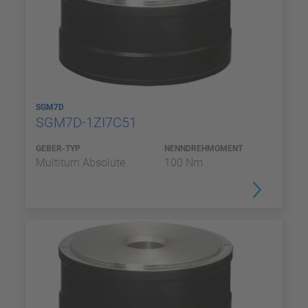
SGM7D
SGM7D-1ZI7C51
GEBER-TYP
NENNDREHMOMENT
Multiturn Absolute
100 Nm