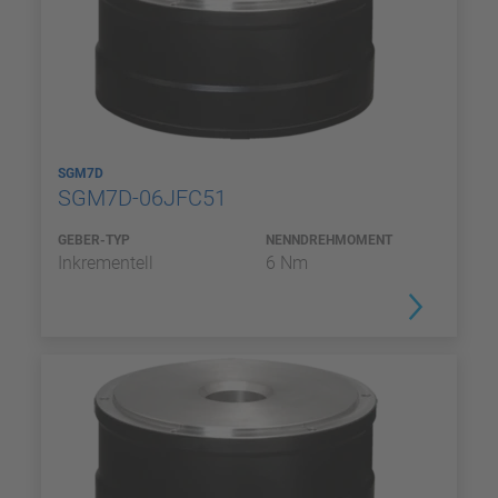
SGM7D
SGM7D-06JFC51
GEBER-TYP
NENNDREHMOMENT
Inkrementell
6 Nm