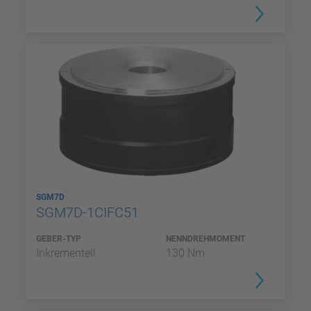
SGM7D
SGM7D-1CIFC51
GEBER-TYP
NENNDREHMOMENT
Inkrementell
130 Nm