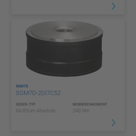
SGM7D
SGM7D-2DI7C52
GEBER-TYP
NENNDREHMOMENT
Multiturn Absolute
240 Nm