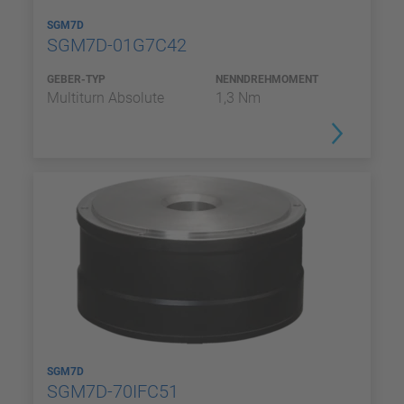
SGM7D
SGM7D-01G7C42
GEBER-TYP
NENNDREHMOMENT
Multiturn Absolute
1,3 Nm
SGM7D
SGM7D-70IFC51