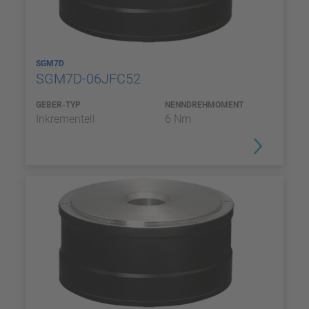
SGM7D
SGM7D-06JFC52
GEBER-TYP
NENNDREHMOMENT
Inkrementell
6 Nm