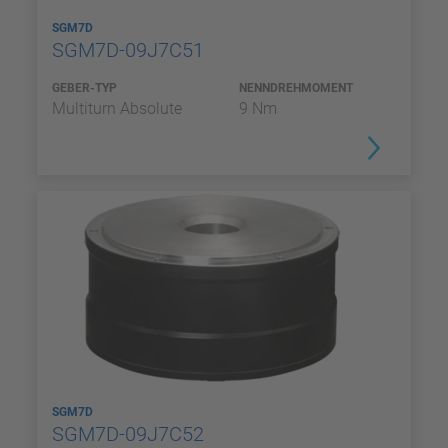
SGM7D
SGM7D-09J7C51
GEBER-TYP
NENNDREHMOMENT
Multiturn Absolute
9 Nm
SGM7D
SGM7D-09J7C52