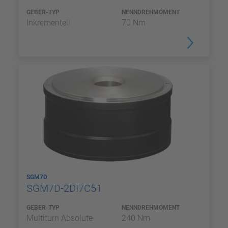
GEBER-TYP
NENNDREHMOMENT
Inkrementell
70 Nm
SGM7D
SGM7D-2DI7C51
GEBER-TYP
NENNDREHMOMENT
Multiturn Absolute
240 Nm