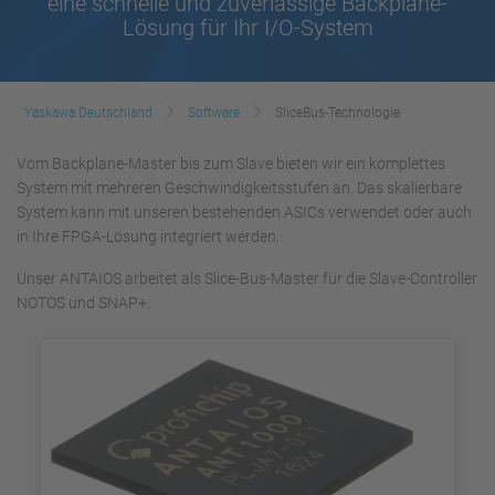
eine schnelle und zuverlässige Backplane-
Lösung für Ihr I/O-System
Yaskawa Deutschland
Software
SliceBus-Technologie
Vom Backplane-Master bis zum Slave bieten wir ein komplettes
System mit mehreren Geschwindigkeitsstufen an. Das skalierbare
System kann mit unseren bestehenden ASICs verwendet oder auch
in Ihre FPGA-Lösung integriert werden.
Unser ANTAIOS arbeitet als Slice-Bus-Master für die Slave-Controller
NOTOS und SNAP+.