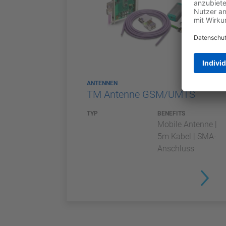
ANTENNEN
TM Antenne GSM/UMTS
TYP
BENEFITS
Mobile Antenne |
5m Kabel | SMA-
Anschluss