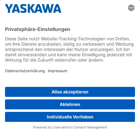
Yaskawa Europe GmbH
Karriere
Kontakt
Kontaktformular
Newsletter
Follow us on...
Home
AGB
Impressum
Privacy
Cookie Choices
Whistleblowing
Yaskawa Europe GmbH