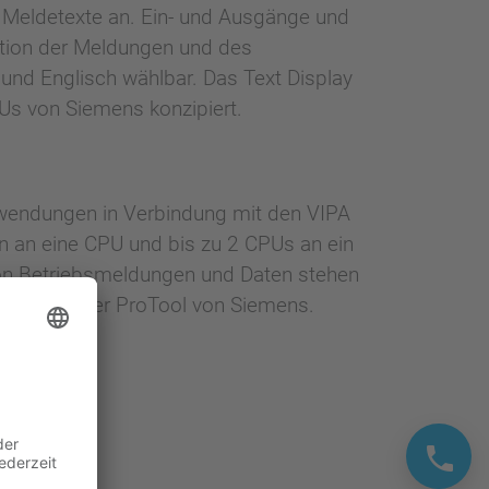
e Meldetexte an. Ein- und Ausgänge und
ation der Meldungen und des
 und Englisch wählbar. Das Text Display
Us von Siemens konzipiert.
wendungen in Verbindung mit den VIPA
 an eine CPU und bis zu 2 CPUs an ein
von Betriebsmeldungen und Daten stehen
on VIPA oder ProTool von Siemens.