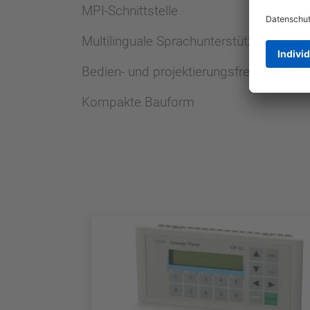
MPI-Schnittstelle
Multilinguale Sprachunterstützung
Bedien- und projektierungsfreundlich
Kompakte Bauform