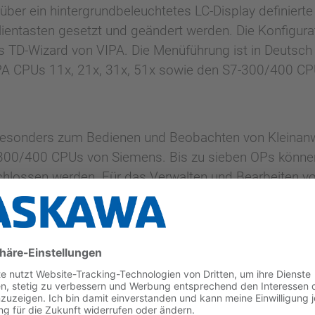
über ein hintergrundbeleuchtetes LC-Display definiert
ientasten gesetzt und geändert werden. Die Konfigur
es TD-Wizard von VIPA. Die Menüführung ist in Deutsch
VIPA CPUs 11x, 21x, 31x, 51x sowie den S7-300/400 CP
 besonders zum Bedienen und Beobachten von Kleinan
300/400 CPUs von Siemens. Bis zu sieben OPs können
schlossen werden. Für das Verwalten und Bearbeiten 
ung. Die Projektierung erfolgt mit dem OP-Manager v