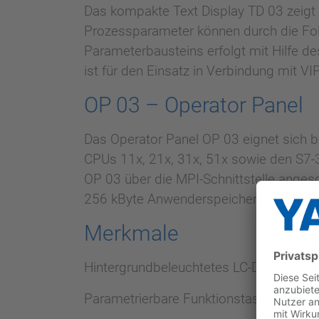
Das kompakte Text Display TD 03 zeigt 
Prozessparameter können durch die Fol
Parameterbausteins erfolgt mit Hilfe d
ist für den Einsatz in Verbindung mit 
OP 03 – Operator Panel
Das Operator Panel OP 03 eignet sich
CPUs 11x, 21x, 31x, 51x sowie den S7-
OP 03 über die MPI-Schnittstelle ange
256 kByte Anwenderspeicher zur Verfüg
Merkmale
Hintergrundbeleuchtetes LC-Display
Parametrierbare Funktionstasten