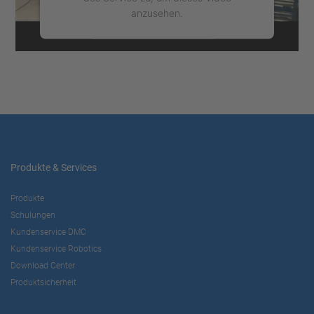
anzusehen.
Mehr Informationen
Akzeptieren
powered by
Usercentrics Consent
Management Platform
Produkte & Services
Produkte
Schulungen
Kundenservice DMC
Kundenservice Robotics
Download Center
Produktsicherheit