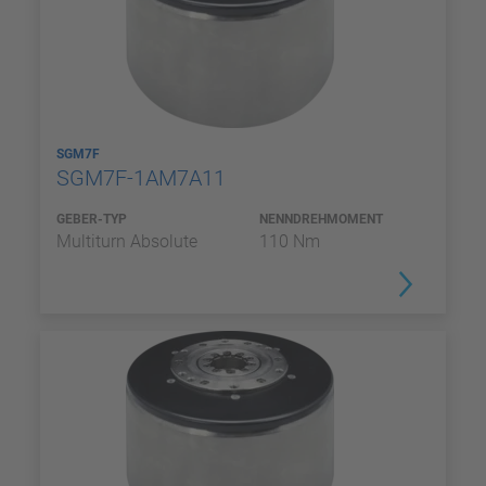
SGM7F
SGM7F-1AM7A11
GEBER-TYP
NENNDREHMOMENT
Multiturn Absolute
110 Nm