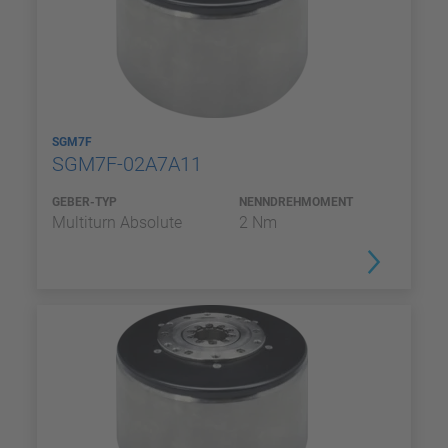
SGM7F
SGM7F-02A7A11
GEBER-TYP
NENNDREHMOMENT
Multiturn Absolute
2 Nm