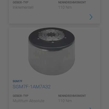
GEBER-TYP
NENNDREHMOMENT
Inkrementell
110 Nm
SGM7F
SGM7F-1AM7A32
GEBER-TYP
NENNDREHMOMENT
Multiturn Absolute
110 Nm