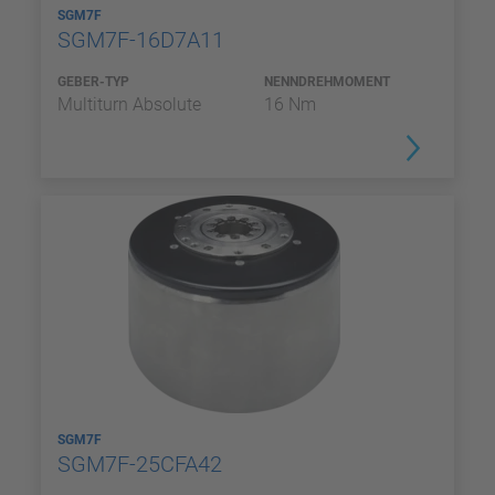
SGM7F
SGM7F-16D7A11
GEBER-TYP
NENNDREHMOMENT
Multiturn Absolute
16 Nm
SGM7F
SGM7F-25CFA42