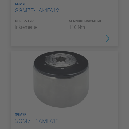
SGM7F
SGM7F-1AMFA12
GEBER-TYP
NENNDREHMOMENT
Inkrementell
110 Nm
SGM7F
SGM7F-1AMFA11