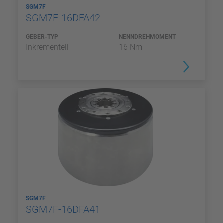
SGM7F
SGM7F-16DFA42
GEBER-TYP
NENNDREHMOMENT
Inkrementell
16 Nm
SGM7F
SGM7F-16DFA41