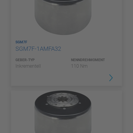
SGM7F
SGM7F-1AMFA32
GEBER-TYP
NENNDREHMOMENT
Inkrementell
110 Nm