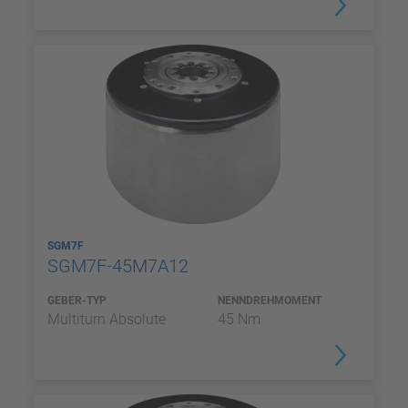
SGM7F
SGM7F-45M7A12
GEBER-TYP
NENNDREHMOMENT
Multiturn Absolute
45 Nm