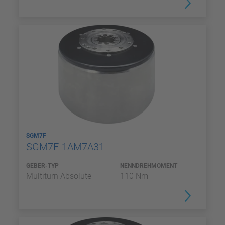
SGM7F
SGM7F-1AM7A31
GEBER-TYP
NENNDREHMOMENT
Multiturn Absolute
110 Nm