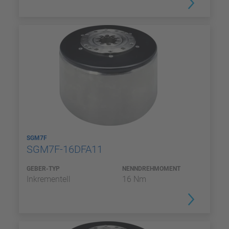
SGM7F
SGM7F-16DFA11
GEBER-TYP
NENNDREHMOMENT
Inkrementell
16 Nm