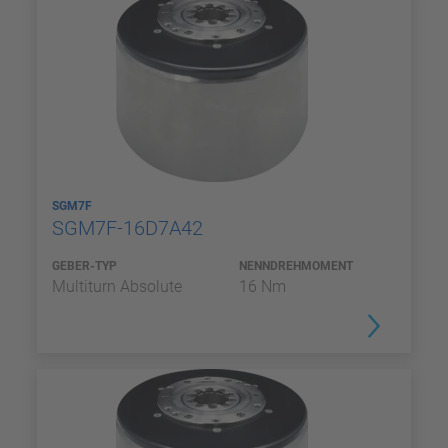
SGM7F
SGM7F-16D7A42
GEBER-TYP
NENNDREHMOMENT
Multiturn Absolute
16 Nm