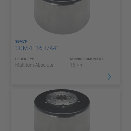
SGM7F
SGM7F-16D7A41
GEBER-TYP
NENNDREHMOMENT
Multiturn Absolute
16 Nm