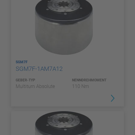
SGM7F
SGM7F-1AM7A12
GEBER-TYP
NENNDREHMOMENT
Multiturn Absolute
110 Nm