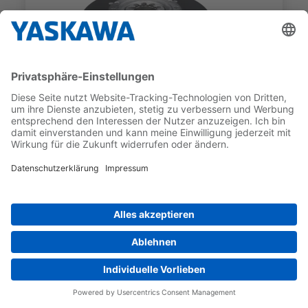
SGM7F
SGM7F-25CFA12
GEBER-TYP
NENNDREHMOMENT
Inkrementell
25 Nm