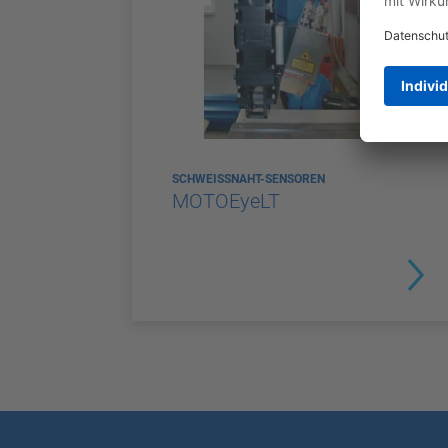
SCHWEISSNAHT-SENSOREN
MOTOEyeLT