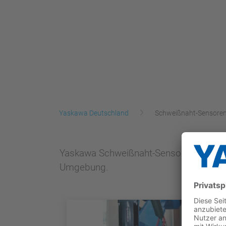
Yaskawa Deutschland
Schweißnaht-Sensore
Yaskawa Schweißnaht-Sensoren suchen d
Umgebung.