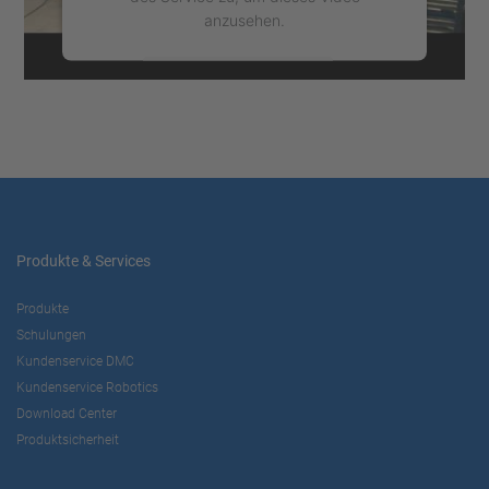
anzusehen.
Mehr Informationen
Akzeptieren
powered by
Usercentrics Consent
Management Platform
Produkte & Services
Produkte
Schulungen
Kundenservice DMC
Kundenservice Robotics
Download Center
Produktsicherheit