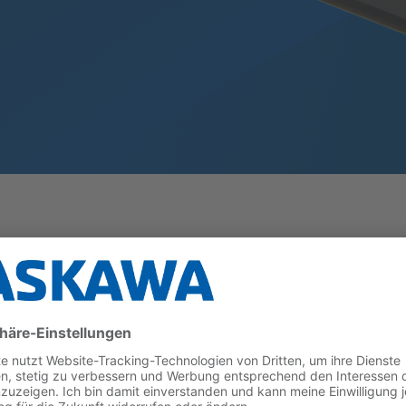
stungsstarken Multiprotokoll-Echtzeit-Ethernet-Komm
an jedes System in einer industriellen Umgebung.