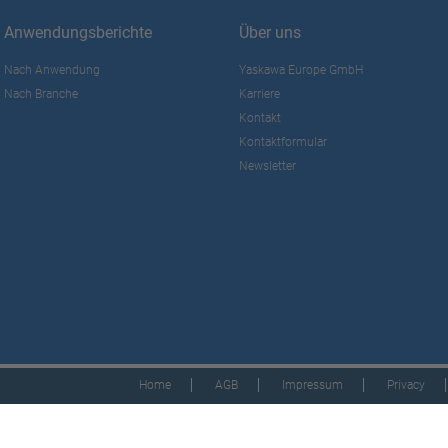
Anwendungsberichte
Über uns
Nach Anwendung
Yaskawa Europe GmbH
Nach Branche
Karriere
Kontakt
Kontaktformular
Newsletter
Home
AGB
Impressum
Privacy