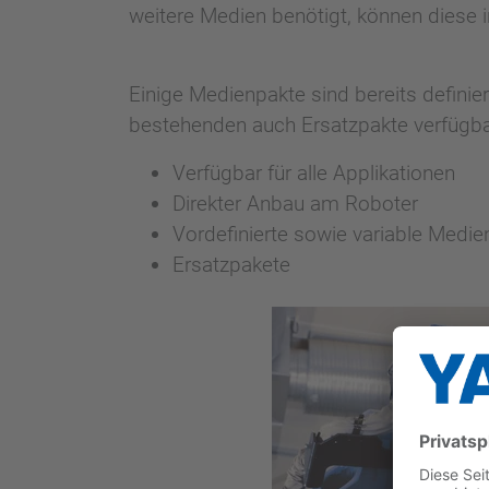
weitere Medien benötigt, können diese 
Einige Medienpakte sind bereits definie
bestehenden auch Ersatzpakte verfügba
Verfügbar für alle Applikationen
Direkter Anbau am Roboter
Vordefinierte sowie variable Medi
Ersatzpakete