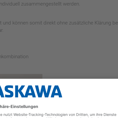
individuell zusammengestellt werden.
rt und können somit direkt ohne zusätzliche Klärung be
r.
enkombination