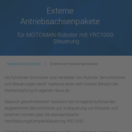
Externe
Antriebsachsenpakete
für MOTOMAN-Roboter mit YRC1000-
Steuerung
Yaskawa Deutschland
Externe Antriebsachsenpakete
Als führender Entwickler und Hersteller von Roboter, Servomotoren
und Steuerungen deckt Yaskawa einen sehr breiten Bereich der
Wertschöpfung im eigenen Haus ab.
Dadurch gewährleistetet Yaskawa hervorragend aufeinander
abgestimmte Servomotoren zur Ansteuerung von Roboter und
externen Achsen über die standardisierte
Hochleistungskompaktsteuerung YRC1000.