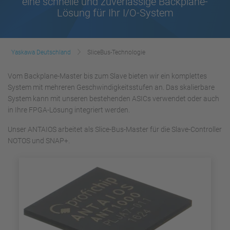
eine schnelle und zuverlässige Backplane-
Lösung für Ihr I/O-System
Yaskawa Deutschland
SliceBus-Technologie
Vom Backplane-Master bis zum Slave bieten wir ein komplettes
System mit mehreren Geschwindigkeitsstufen an. Das skalierbare
System kann mit unseren bestehenden ASICs verwendet oder auch
in Ihre FPGA-Lösung integriert werden.
Unser ANTAIOS arbeitet als Slice-Bus-Master für die Slave-Controller
NOTOS und SNAP+.