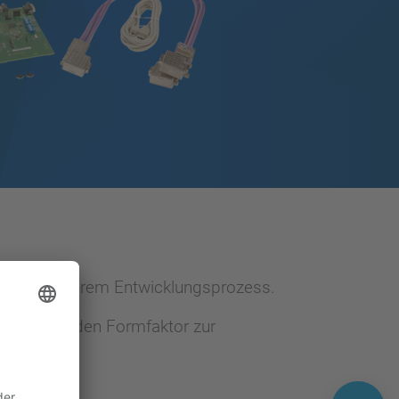
zen Sie in Ihrem Entwicklungsprozess.
zu bedienenden Formfaktor zur