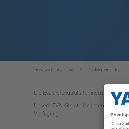
Yaskawa Deutschland
Evaluierungs-Kits
Die Evaluierungskits für industrielle 
Unsere EVA-Kits stellen Ihnen alle mögl
Verfügung.