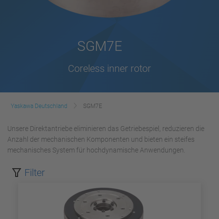
SGM7E
Coreless inner rotor
Yaskawa Deutschland
SGM7E
Unsere Direktantriebe eliminieren das Getriebespiel, reduzieren die
Anzahl der mechanischen Komponenten und bieten ein steifes
mechanisches System für hochdynamische Anwendungen.
Filter