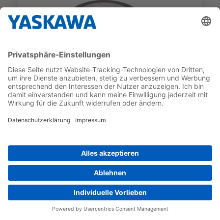
SGM7E
SGM7E-25DFA11
GEBER-TYP
NENNDREHMOMENT
Inkrementell
25 Nm