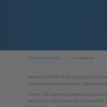
Yaskawa Deutschland
Komponenten
Unsere PROFIBUS-Baugruppe proficonn al
Industriestandard-Paketen, die eine ein
Lernen Sie unseren zuverlässigen EasyCo
erleichtern. Der Status der Busaktivit