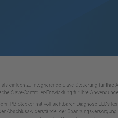
s einfach zu integrierende Slave-Steuerung für Ihre A
fache Slave-Controller-Entwicklung für Ihre Anwendung
nn PB-Stecker mit voll sichtbaren Diagnose-LEDs kenne
ät, der Abschlusswiderstände, der Spannungsversorgung