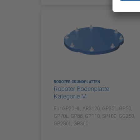
ROBOTER GRUNDPLATTEN
Roboter Bodenplatte
Kategorie M
Für GP20HL, AR3120, GP35L, GP50,
GP70L, GP88, GP110, SP100, GG250,
GP280L, GP360