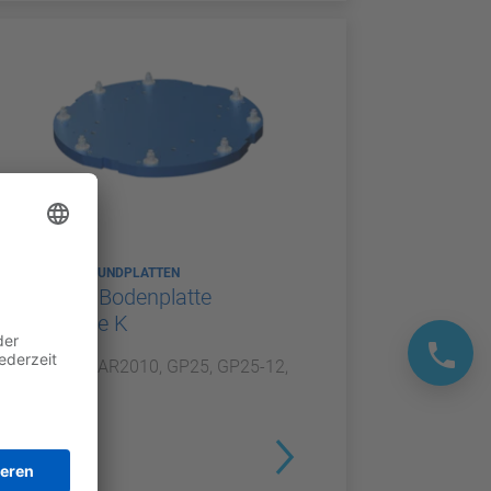
ROBOTER GRUNDPLATTEN
Roboter Bodenplatte
Kategorie K
Für GP20, AR2010, GP25, GP25-12,
NEX20