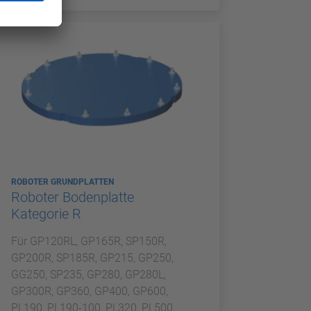
ROBOTER GRUNDPLATTEN
Roboter Bodenplatte
Kategorie R
Für GP120RL, GP165R, SP150R,
GP200R, SP185R, GP215, GP250,
GG250, SP235, GP280, GP280L,
GP300R, GP360, GP400, GP600,
PL190, PL190-100, PL320, PL500,