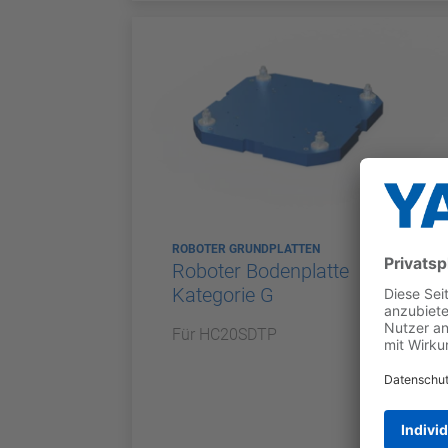
ROBOTER GRUNDPLATTEN
Roboter Bodenplatte
Kategorie G
Für HC20SDTP