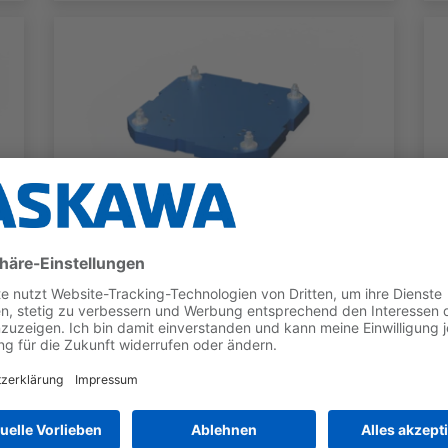
ROBOTER GRUNDPLATTEN
Roboter Bodenplatte
Kategorie H
Für GP12, GP8L, HC20DTP, HC30PL