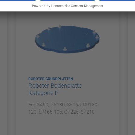
ROBOTER GRUNDPLATTEN
Roboter Bodenplatte
Kategorie P
Für GA50, GP180, SP165, GP180-
120, SP165-105, GP225, SP210