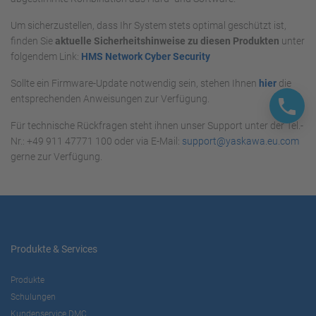
Um sicherzustellen, dass Ihr System stets optimal geschützt ist,
finden Sie
aktuelle Sicherheitshinweise zu diesen Produkten
unter
folgendem Link:
HMS Network Cyber Security
Sollte ein Firmware-Update notwendig sein, stehen Ihnen
hier
die
entsprechenden Anweisungen zur Verfügung.
Für technische Rückfragen steht ihnen unser Support unter der Tel.-
Nr.: +49 911 47771 100 oder via E-Mail:
support@yaskawa.eu.com
gerne zur Verfügung.
Produkte & Services
Produkte
Schulungen
Kundenservice DMC