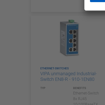
ETHERNET-SWITCHES
VIPA unmanaged Industrial-
Switch EN8-R - 910-1EN80
TYP
BENEFITS
Ethernet-Switch
8x RJ45
10/100BaseTX