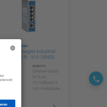
ETHERNET-SWITCHES
VIPA unmanaged Industrial-
Switch EN5-R - 910-1EN50
TYP
BENEFITS
Ethernet-Switch
5x RJ45
10/100BaseTX
Voll-/Halbduplex