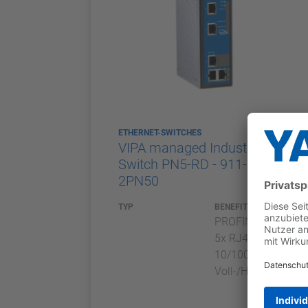
ETHERNET-SWITCHES
VIPA managed Industrial-
Switch PN5-RD - 911-
2PN50
TYP
BENEFITS
PROFINET-Switch
5x RJ45
10/100BaseTX
Voll-/Halbduplex