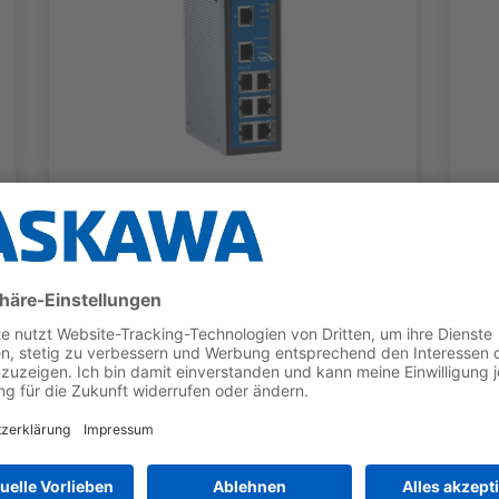
ETHERNET-SWITCHES
VIPA managed Industrial-
Switch PN8-RD - 911-
2PN80
TYP
BENEFITS
PROFINET-Switch
8x RJ45
10/100BaseTX
Voll-/Halbduplex