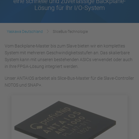
eine schnelle und zuverlässige Backplane-
Lösung für Ihr I/O-System
Yaskawa Deutschland
SliceBus-Technologie
Vom Backplane-Master bis zum Slave bieten wir ein komplettes
System mit mehreren Geschwindigkeitsstufen an. Das skalierbare
System kann mit unseren bestehenden ASICs verwendet oder auch
in Ihre FPGA-Lösung integriert werden.
Unser ANTAIOS arbeitet als Slice-Bus-Master für die Slave-Controller
NOTOS und SNAP+.