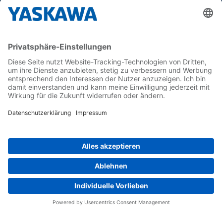
Yaskawa Europe GmbH
Karriere
Kontakt
Kontaktformular
Newsletter
Follow us on...
Home
AGB
Impressum
Privacy
Cookie Choices
Whistleblowing
Yaskawa Europe GmbH