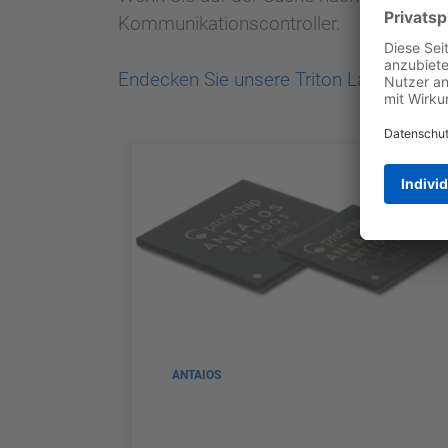
Kommunikationscontroller.
Endecken Sie unsere Triton Landingpag
ANTAIOS