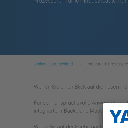
Prozessoren für IoT-Industrieautomat
Yaskawa Deutschland
Industrielle Prozessor
Werfen Sie einen Blick auf die neuen in
Für sehr anspruchsvolle Anwendungen ka
integriertem Backplane-Master eingeset
Wenn Sie auf der Suche nach einer schla