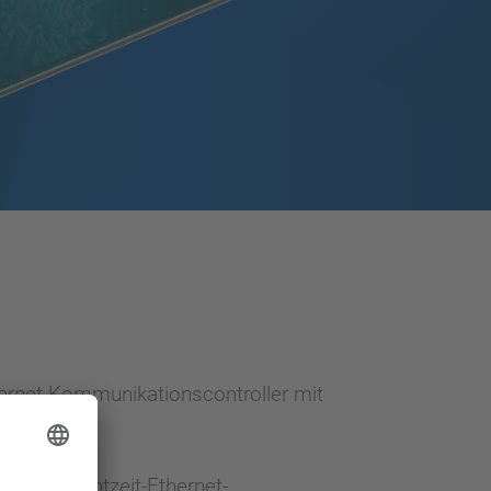
hernet-Kommunikationscontroller mit
tokoll-Echtzeit-Ethernet-