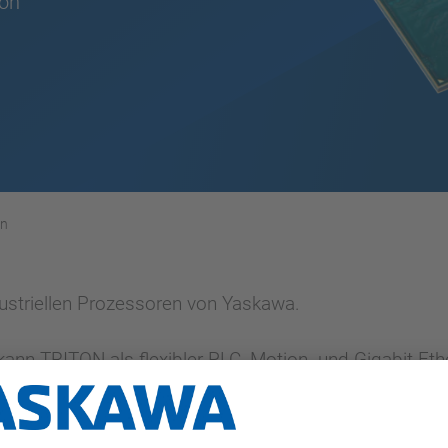
ion
en
dustriellen Prozessoren von Yaskawa.
nn TRITON als flexibler PLC, Motion- und Gigabit-Et
zt werden.
nken Lösung sind, bietet unser ANTAIOS einen Multipro