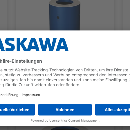
ROBOTERSOCKEL
Sockel Kategorie H
Für GP12, GP8L, HC20DTP, HC30PL