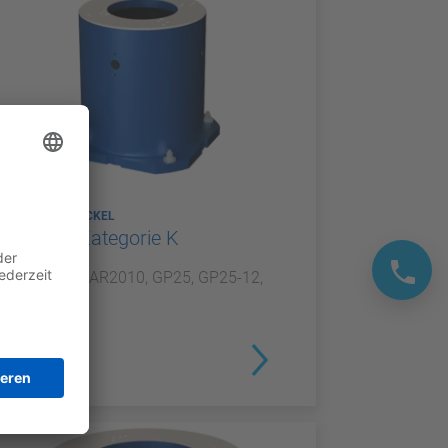
ROBOTERSOCKEL
Sockel Kategorie K
Für GP20, AR2010, GP25, GP25-12,
NEX20