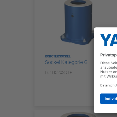
ROBOTERSOCKEL
Sockel Kategorie G
Für HC20SDTP