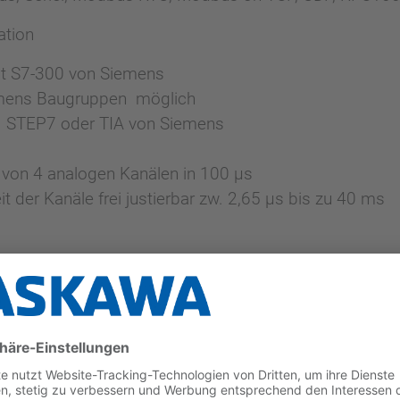
ation
it S7-300 von Siemens
emens Baugruppen möglich
 STEP7 oder TIA von Siemens
von 4 analogen Kanälen in 100 µs
it der Kanäle frei justierbar zw. 2,65 µs bis zu 40 ms
r - direkt an der CPU!
n Leistung und Kapazität
00Splus@yaskawa.eu
, um mehr über unsere Systemfa