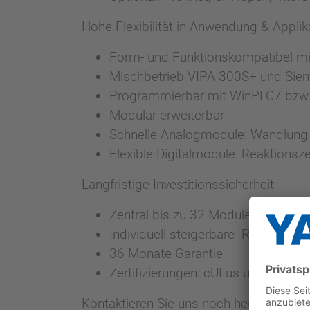
Hohe Flexibilität in Anwendung & Applik
Form- und Funktionskompatibel m
Mischbetrieb VIPA 300S+ und Si
Programmierbar mit WinPLC7 bzw.
Modular erweiterbar
Schnelle Analogmodule: Wandlung 
Flexible Digitalmodule: Reaktionsze
Langfristige Investitionssicherheit
Zentral bis zu 32 Module einsetzba
Individuell steigerbare Reserven i
36 Monate Garantie
Zertifizierungen: cULus und CE
Kontaktieren Sie uns noch heute unter
3