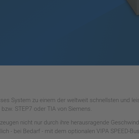
ses System zu einem der weltweit schnellsten und lei
 bzw. STEP7 oder TIA von Siemens.
eugen nicht nur durch ihre herausragende Geschwindi
zlich - bei Bedarf - mit dem optionalen VIPA SPEED-Bu