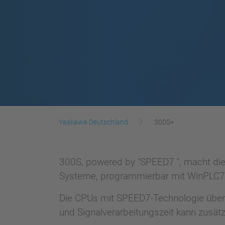
Yaskawa Deutschland
300S+
300S, powered by "SPEED7 ", macht die
Systeme, programmierbar mit WinPLC7
Die CPUs mit SPEED7-Technologie überz
und Signalverarbeitungszeit kann zusät