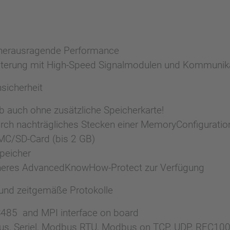
r herausragende Performance
eiterung mit High-Speed Signalmodulen und Kommuni
sicherheit
ieb auch ohne zusätzliche Speicherkarte!
urch nachträgliches Stecken einer MemoryConfigurati
MMC/SD-Card (bis 2 GB)
Speicher
cheres AdvancedKnowHow-Protect zur Verfügung
und zeitgemäße Protokolle
S485 and MPI interface on board
rbus, Seriel, Modbus RTU, Modbus on TCP, UDP, RFC10