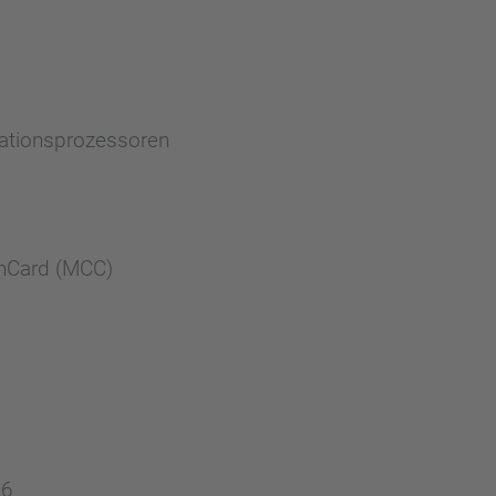
kationsprozessoren
onCard (MCC)
06