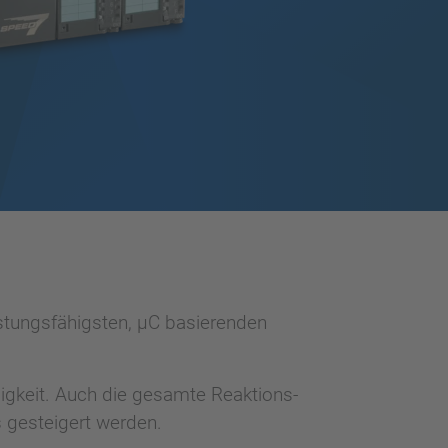
stungsfähigsten, µC basierenden
gkeit. Auch die gesamte Reaktions-
s gesteigert werden.