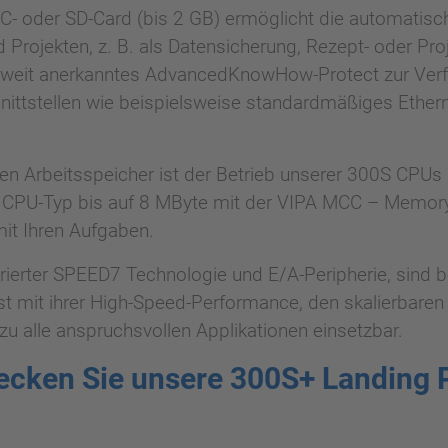
C- oder SD-Card (bis 2 GB) ermöglicht die automatisc
Projekten, z. B. als Datensicherung, Rezept- oder Pro
tweit anerkanntes AdvancedKnowHow-Protect zur Verfü
hnittstellen wie beispielsweise standardmäßiges Ethe
ten Arbeitsspeicher ist der Betrieb unserer 300S CPUs
h CPU-Typ bis auf 8 MByte mit der VIPA MCC – MemoryCo
it Ihren Aufgaben.
erter SPEED7 Technologie und E/A-Peripherie, sind b
t mit ihrer High-Speed-Performance, den skalierbaren 
u alle anspruchsvollen Applikationen einsetzbar.
ecken Sie unsere 300S+ Landing 