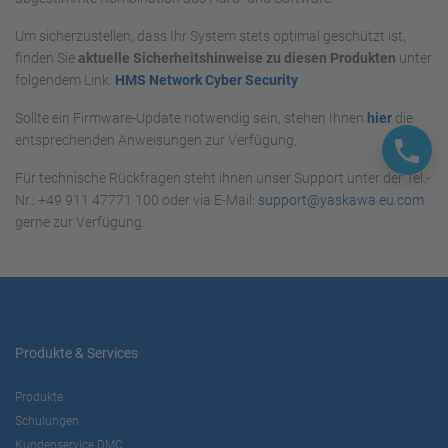
Um sicherzustellen, dass Ihr System stets optimal geschützt ist,
finden Sie
aktuelle Sicherheitshinweise zu diesen Produkten
unter
folgendem Link:
HMS Network Cyber Security
Sollte ein Firmware-Update notwendig sein, stehen Ihnen
hier
die
entsprechenden Anweisungen zur Verfügung.
Für technische Rückfragen steht ihnen unser Support unter der Tel.-
Nr.: +49 911 47771 100 oder via E-Mail:
support@yaskawa.eu.com
gerne zur Verfügung.
Produkte & Services
Produkte
Schulungen
Kundenservice DMC