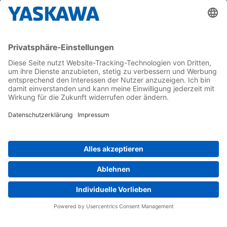
Yaskawa Europe GmbH
Karriere
Kontakt
Kontaktformular
Newsletter
Follow us on...
Home
AGB
Impressum
Privacy
Cookie Choices
Whistleblowing
Yaskawa Europe GmbH