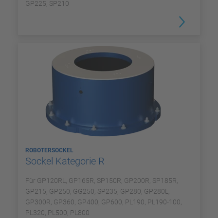
GP225, SP210
ROBOTERSOCKEL
Sockel Kategorie R
Für GP120RL, GP165R, SP150R, GP200R, SP185R,
GP215, GP250, GG250, SP235, GP280, GP280L,
GP300R, GP360, GP400, GP600, PL190, PL190-100,
PL320, PL500, PL800