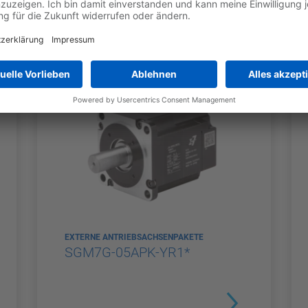
EXTERNE ANTRIEBSACHSENPAKETE
SGM7G-05APK-YR1*