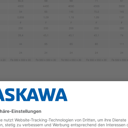
rachse
GM7-Servomotor, Servo-/Ansteuerpaket sowie Leistung
erung integrierbar