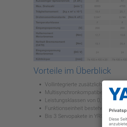
Vorteile im Überblick
Vollintegrierte zusätzliche Robote
Multisynchronkompatibel
Leistungsklassen von 0,1 – 5,5 kW
Funktionseinheit bestehend aus S
Bis 3 Servopakete in YRC1000-Steu