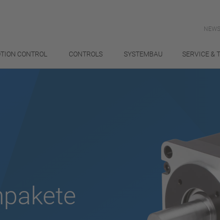
NEWS
TION CONTROL
CONTROLS
SYSTEMBAU
SERVICE & 
npakete