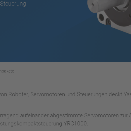
Steuerung
enpakete
r von Roboter, Servomotoren und Steuerungen deckt Yas
orragend aufeinander abgestimmte Servomotoren zur 
leistungskompaktsteuerung YRC1000.