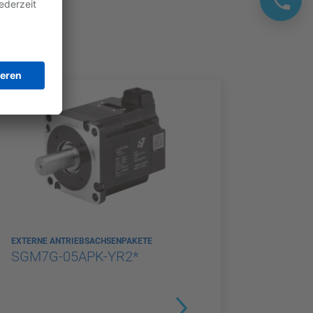
EXTERNE ANTRIEBSACHSENPAKETE
SGM7G-05APK-YR2*