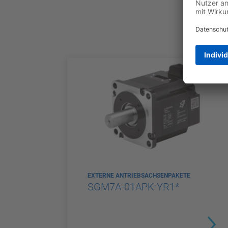
EXTERNE ANTRIEBSACHSENPAKETE
SGM7A-01APK-YR1*