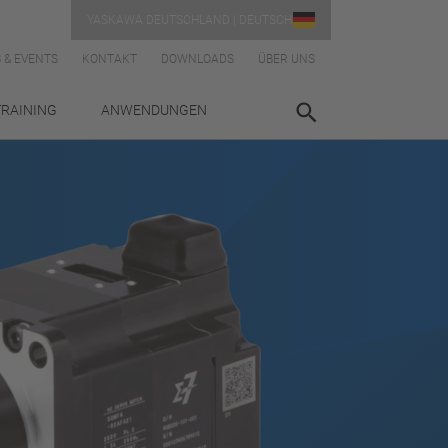
YASKAWA DEUTSCHLAND | DEUTSCH
 & EVENTS
KONTAKT
DOWNLOADS
ÜBER UNS
TRAINING
ANWENDUNGEN