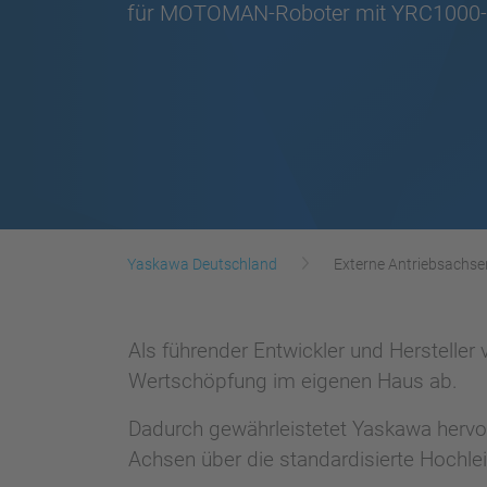
für MOTOMAN-Roboter mit YRC1000-
Yaskawa Deutschland
Externe Antriebsachs
Als führender Entwickler und Herstelle
Wertschöpfung im eigenen Haus ab.
Dadurch gewährleistetet Yaskawa herv
Achsen über die standardisierte Hoch