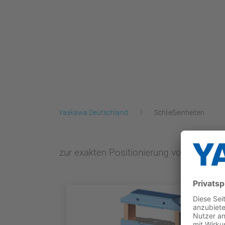
Yaskawa Deutschland
Schließeinheiten
zur exakten Positionierung von Gehäu