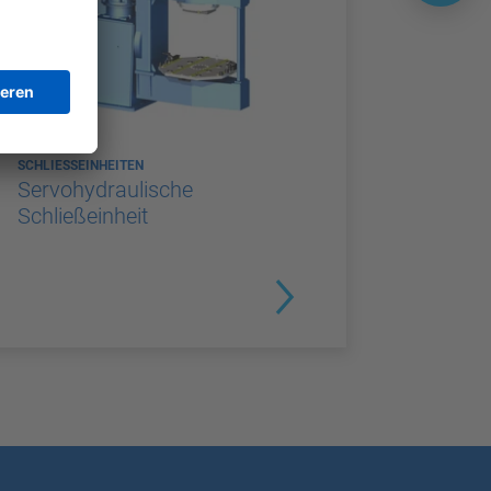
SCHLIESSEINHEITEN
Servohydraulische
Schließeinheit