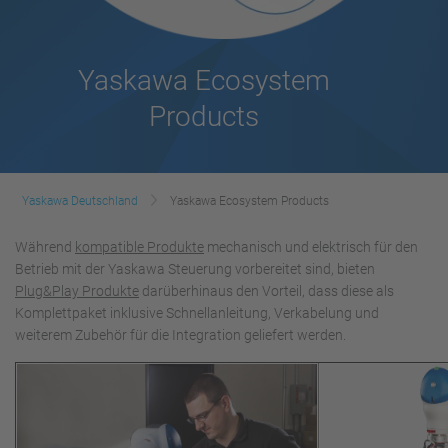
Yaskawa Ecosystem
Products
Yaskawa Deutschland
Yaskawa Ecosystem Products
Während
kompatible Produkte
mechanisch und elektrisch für den
Betrieb mit der Yaskawa Steuerung vorbereitet sind, bieten
Plug&Play Produkte
darüberhinaus den Vorteil, dass diese als
Komplettpaket inklusive Schnellanleitung, Verkabelung und
weiterem Zubehör für die Integration geliefert werden.