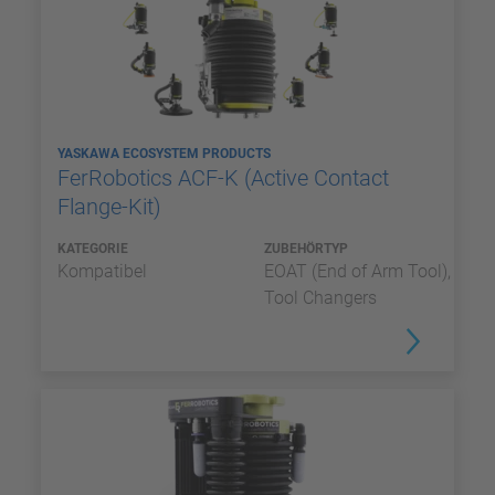
YASKAWA ECOSYSTEM PRODUCTS
FerRobotics ACF-K (Active Contact
Flange-Kit)
KATEGORIE
ZUBEHÖRTYP
Kompatibel
EOAT (End of Arm Tool),
Tool Changers