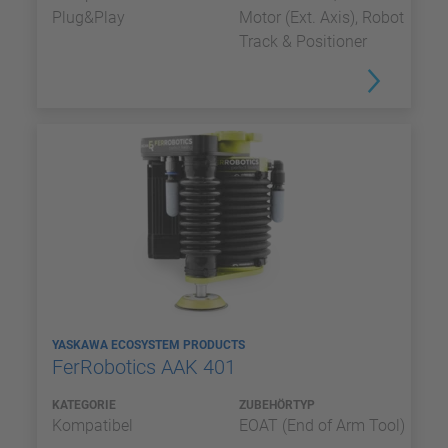
Plug&Play
Motor (Ext. Axis), Robot
Track & Positioner
YASKAWA ECOSYSTEM PRODUCTS
FerRobotics AAK 401
KATEGORIE
ZUBEHÖRTYP
Kompatibel
EOAT (End of Arm Tool)