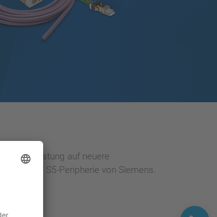
ichere Umrüstung auf neuere
der SIMATIC S5-Peripherie von Siemens.