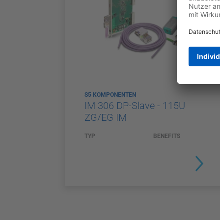
S5 KOMPONENTEN
IM 306 DP-Slave - 115U
ZG/EG IM
TYP
BENEFITS