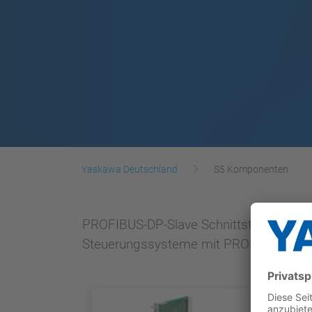
Yaskawa Deutschland
S5 Komponenten
PROFIBUS-DP-Slave Schnittstellen-Karte
Steuerungssysteme mit PROFIBUS-DP-Mast