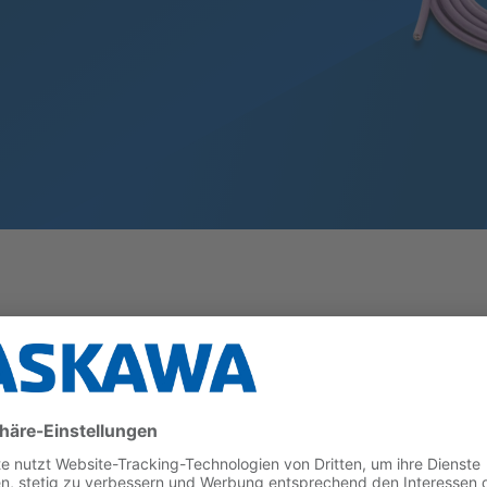
n für die SIMATIC S5 ermöglichen die einfache und s
er-Schnittstellen, bei gleichzeitiger Beibehaltung 