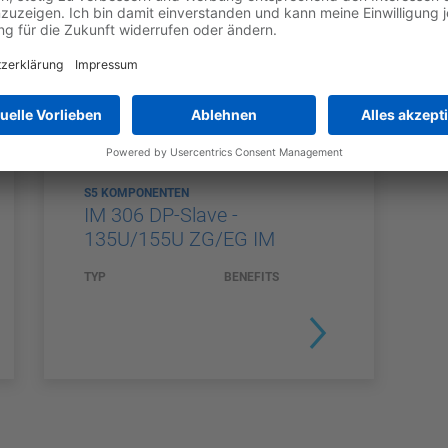
S5 KOMPONENTEN
IM 306 DP-Slave -
135U/155U ZG/EG IM
TYP
BENEFITS