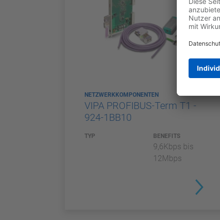
NETZWERKKOMPONENTEN
VIPA PROFIBUS-Term T1 -
924-1BB10
TYP
BENEFITS
9,6Kbps bis
12Mbps