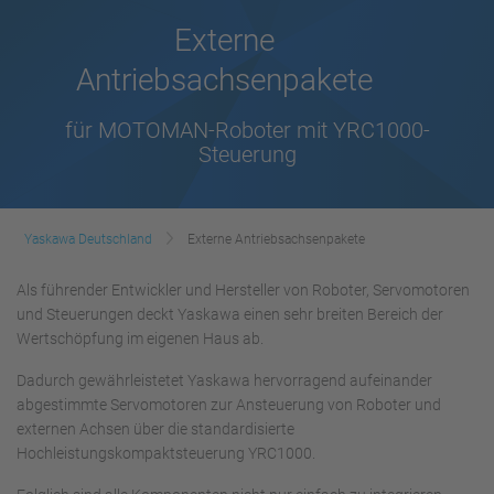
Externe
Antriebsachsenpakete
für MOTOMAN-Roboter mit YRC1000-
Steuerung
Yaskawa Deutschland
Externe Antriebsachsenpakete
Als führender Entwickler und Hersteller von Roboter, Servomotoren
und Steuerungen deckt Yaskawa einen sehr breiten Bereich der
Wertschöpfung im eigenen Haus ab.
Dadurch gewährleistetet Yaskawa hervorragend aufeinander
abgestimmte Servomotoren zur Ansteuerung von Roboter und
externen Achsen über die standardisierte
Hochleistungskompaktsteuerung YRC1000.