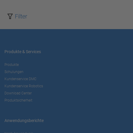
Akzeptieren
Filter
powered by
Usercentrics Consent
Management Platform
Produkte & Services
Produkte
Schulungen
Kundenservice DMC
Kundenservice Robotics
Download Center
Produktsicherheit
Anwendungsberichte