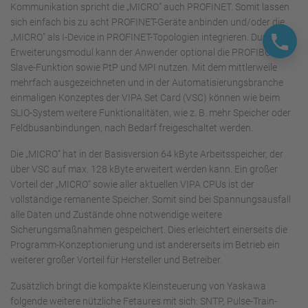
Kommunikation spricht die „MICRO" auch PROFINET. Somit lassen
sich einfach bis zu acht PROFINET-Geräte anbinden und/oder die
„MICRO" als I-Device in PROFINET-Topologien integrieren. Durch ein
Erweiterungsmodul kann der Anwender optional die PROFIBUS-
Slave-Funktion sowie PtP und MPI nutzen. Mit dem mittlerweile
mehrfach ausgezeichneten und in der Automatisierungsbranche
einmaligen Konzeptes der VIPA Set Card (VSC) können wie beim
SLIO-System weitere Funktionalitäten, wie z. B. mehr Speicher oder
Feldbusanbindungen, nach Bedarf freigeschaltet werden.
Die „MICRO“ hat in der Basisversion 64 kByte Arbeitsspeicher, der
über VSC auf max. 128 kByte erweitert werden kann. Ein großer
Vorteil der „MICRO“ sowie aller aktuellen VIPA CPUs ist der
vollständige remanente Speicher. Somit sind bei Spannungsausfall
alle Daten und Zustände ohne notwendige weitere
Sicherungsmaßnahmen gespeichert. Dies erleichtert einerseits die
Programm-Konzeptionierung und ist andererseits im Betrieb ein
weiterer großer Vorteil für Hersteller und Betreiber.
Zusätzlich bringt die kompakte Kleinsteuerung von Yaskawa
folgende weitere nützliche Fetaures mit sich: SNTP, Pulse-Train-