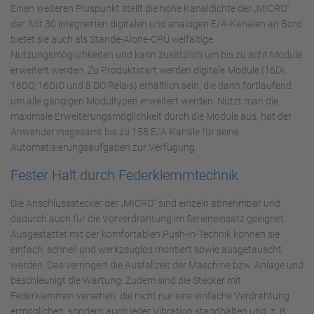
Einen weiteren Pluspunkt stellt die hohe Kanaldichte der „MICRO“
dar. Mit 30 integrierten digitalen und analogen E/A-Kanälen an Bord
bietet sie auch als Stande-Alone-CPU vielfältige
Nutzungsmöglichkeiten und kann zusätzlich um bis zu acht Module
erweitert werden. Zu Produktstart werden digitale Module (16DI,
16DO, 16DIO und 8 DO Relais) erhältlich sein, die dann fortlaufend
um alle gängigen Modultypen erweitert werden. Nutzt man die
maximale Erweiterungsmöglichkeit durch die Module aus, hat der
Anwender insgesamt bis zu 158 E/A-Kanäle für seine
Automatisierungsaufgaben zur Verfügung.
Fester Halt durch Federklemmtechnik
Die Anschlussstecker der „MICRO“ sind einzeln abnehmbar und
dadurch auch für die Vorverdrahtung im Serieneinsatz geeignet.
Ausgestattet mit der komfortablen Push-in-Technik können sie
einfach, schnell und werkzeuglos montiert sowie ausgetauscht
werden. Das verringert die Ausfallzeit der Maschine bzw. Anlage und
beschleunigt die Wartung. Zudem sind die Stecker mit
Federklemmen versehen, die nicht nur eine einfache Verdrahtung
ermöglichen, sondern auch jeder Vibration standhalten und z. B.