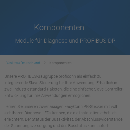
Komponenten
Module für Diagnose und PROFIBUS DP
Yaskawa Deutschland
Komponenten
Unsere PROFIBUS-Baugruppe proficonn als einfach zu
integrierende Slave-Steuerung für Ihre Anwendung. Erhältlich in
zwei Industriestandard-Paketen, die eine einfache Slave-Controller-
Entwicklung für Ihre Anwendungen ermöglichen.
Lernen Sie unseren zuverlässigen EasyConn PB-Stecker mit voll
sichtbaren Diagnose-LEDs kennen, die die Installation erheblich
erleichtern. Der Status der Busaktivität, der Abschlusswiderstände,
der Spannungsversorgung und des Busstatus kann sofort