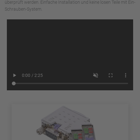
überprüft werden. Einfache Installation und keine losen Teile mit Ein-
Schrauben-System.