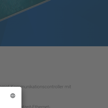
hernet-Kommunikationscontroller mit
tokoll-Echtzeit-Ethernet-