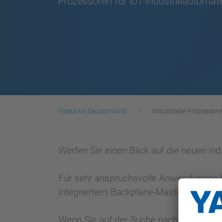
Prozessoren für IoT-Industrieautomat
Yaskawa Deutschland
Industrielle Prozessor
Werfen Sie einen Blick auf die neuen in
Für sehr anspruchsvolle Anwendungen ka
integriertem Backplane-Master eingeset
Wenn Sie auf der Suche nach einer schla