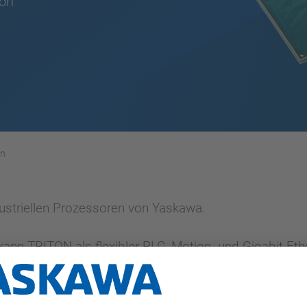
ion
en
dustriellen Prozessoren von Yaskawa.
nn TRITON als flexibler PLC, Motion- und Gigabit-Et
zt werden.
nken Lösung sind, bietet unser ANTAIOS einen Multipro