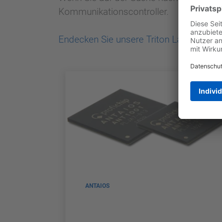
Kommunikationscontroller.
Endecken Sie unsere Triton Landingpag
ANTAIOS