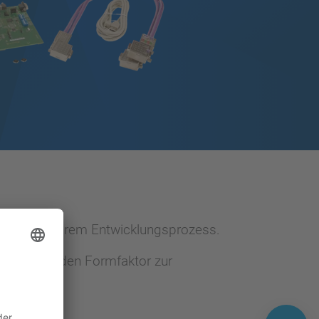
zen Sie in Ihrem Entwicklungsprozess.
zu bedienenden Formfaktor zur