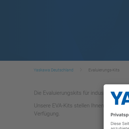
Yaskawa Deutschland
Evaluierungs-Kits
Die Evaluierungskits für industrielle 
Unsere EVA-Kits stellen Ihnen alle mögl
Verfügung.