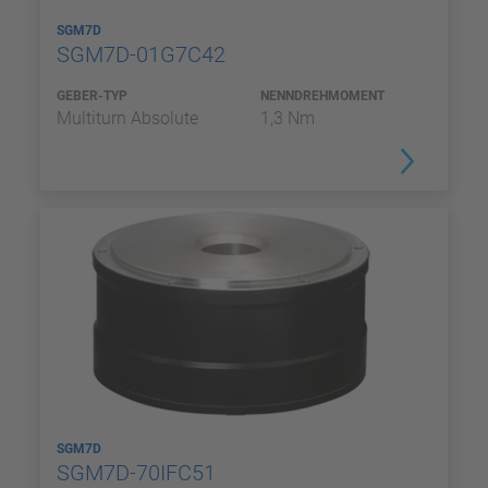
SGM7D
SGM7D-01G7C42
GEBER-TYP
NENNDREHMOMENT
Multiturn Absolute
1,3 Nm
SGM7D
SGM7D-70IFC51