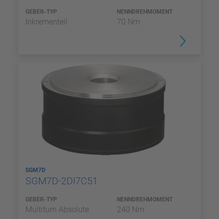
GEBER-TYP
NENNDREHMOMENT
Inkrementell
70 Nm
SGM7D
SGM7D-2DI7C51
GEBER-TYP
NENNDREHMOMENT
Multiturn Absolute
240 Nm