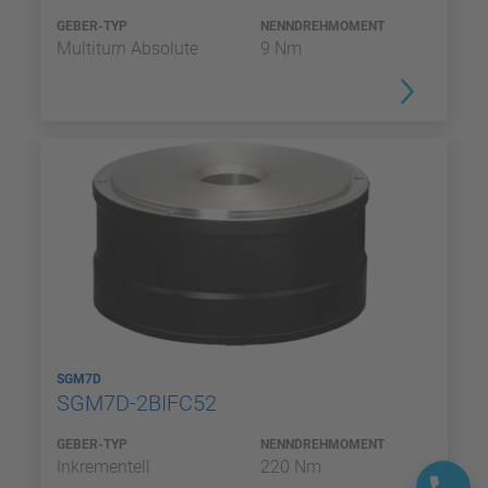
GEBER-TYP
NENNDREHMOMENT
Multiturn Absolute
9 Nm
SGM7D
SGM7D-2BIFC52
GEBER-TYP
NENNDREHMOMENT
Inkrementell
220 Nm