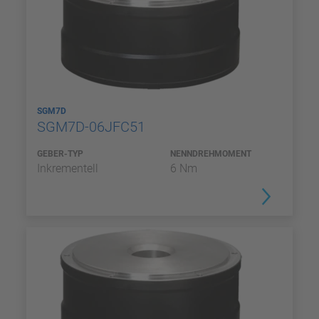
SGM7D
SGM7D-06JFC51
GEBER-TYP
NENNDREHMOMENT
Inkrementell
6 Nm