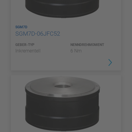
SGM7D
SGM7D-06JFC52
GEBER-TYP
NENNDREHMOMENT
Inkrementell
6 Nm