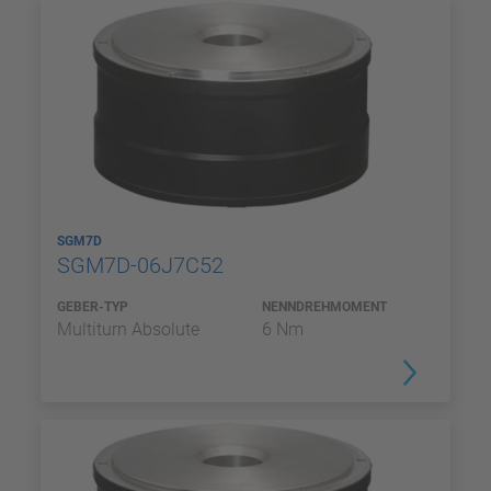
SGM7D
SGM7D-06J7C52
GEBER-TYP
NENNDREHMOMENT
Multiturn Absolute
6 Nm