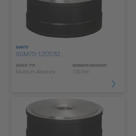
SGM7D
SGM7D-1ZI7C52
GEBER-TYP
NENNDREHMOMENT
Multiturn Absolute
100 Nm