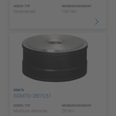
GEBER-TYP
NENNDREHMOMENT
Inkrementell
100 Nm
SGM7D
SGM7D-28I7C51
GEBER-TYP
NENNDREHMOMENT
Multiturn Absolute
28 Nm