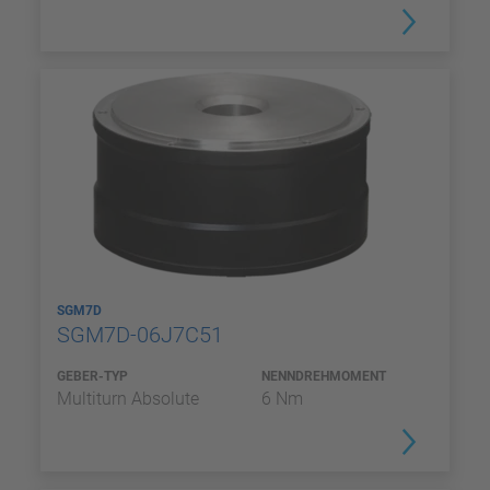
SGM7D
SGM7D-06J7C51
GEBER-TYP
NENNDREHMOMENT
Multiturn Absolute
6 Nm