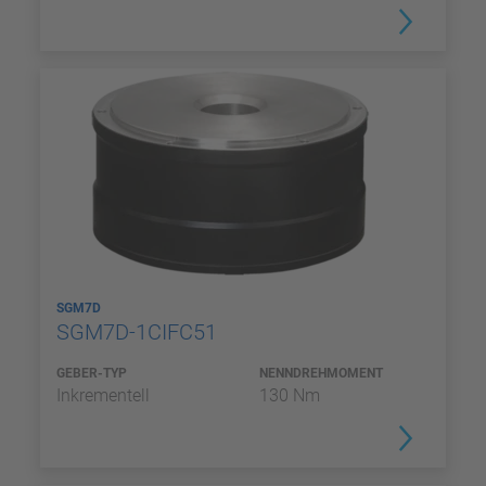
SGM7D
SGM7D-1CIFC51
GEBER-TYP
NENNDREHMOMENT
Inkrementell
130 Nm