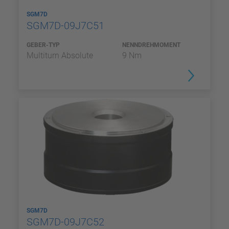
SGM7D
SGM7D-09J7C51
GEBER-TYP
NENNDREHMOMENT
Multiturn Absolute
9 Nm
SGM7D
SGM7D-09J7C52