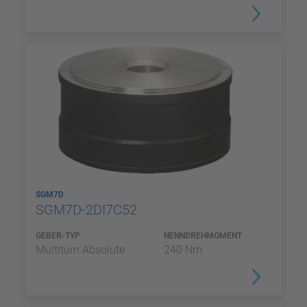
SGM7D
SGM7D-2DI7C52
GEBER-TYP
NENNDREHMOMENT
Multiturn Absolute
240 Nm