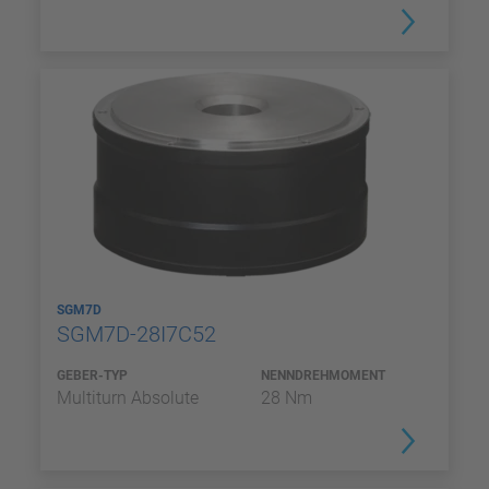
SGM7D
SGM7D-28I7C52
GEBER-TYP
NENNDREHMOMENT
Multiturn Absolute
28 Nm