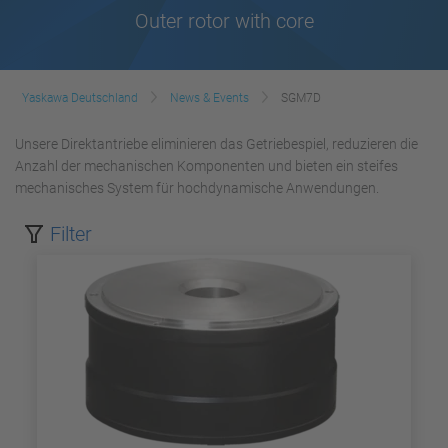
Outer rotor with core
Yaskawa Deutschland
News & Events
SGM7D
Unsere Direktantriebe eliminieren das Getriebespiel, reduzieren die
Anzahl der mechanischen Komponenten und bieten ein steifes
mechanisches System für hochdynamische Anwendungen.
Filter