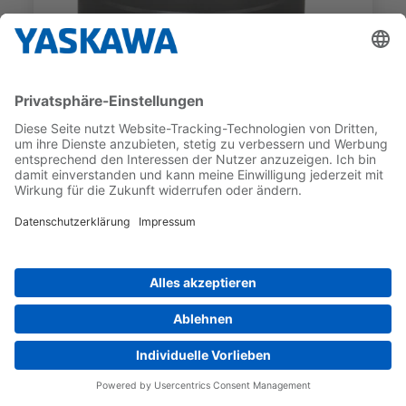
SGM7D
SGM7D-09JFC51
GEBER-TYP
NENNDREHMOMENT
Inkrementell
9 Nm