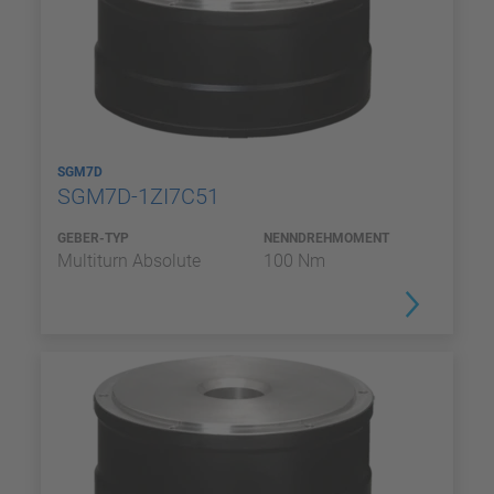
SGM7D
SGM7D-1ZI7C51
GEBER-TYP
NENNDREHMOMENT
Multiturn Absolute
100 Nm