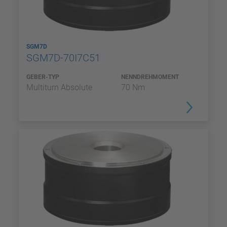
SGM7D
SGM7D-70I7C51
GEBER-TYP
NENNDREHMOMENT
Multiturn Absolute
70 Nm