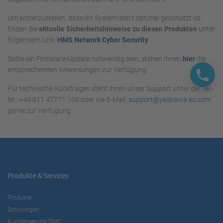
Um sicherzustellen, dass Ihr System stets optimal geschützt ist,
finden Sie
aktuelle Sicherheitshinweise zu diesen Produkten
unter
folgendem Link:
HMS Network Cyber Security
Sollte ein Firmware-Update notwendig sein, stehen Ihnen
hier
die
entsprechenden Anweisungen zur Verfügung.
Für technische Rückfragen steht ihnen unser Support unter der Tel.-
Nr.: +49 911 47771 100 oder via E-Mail:
support@yaskawa.eu.com
gerne zur Verfügung.
Produkte & Services
Produkte
Schulungen
Kundenservice DMC