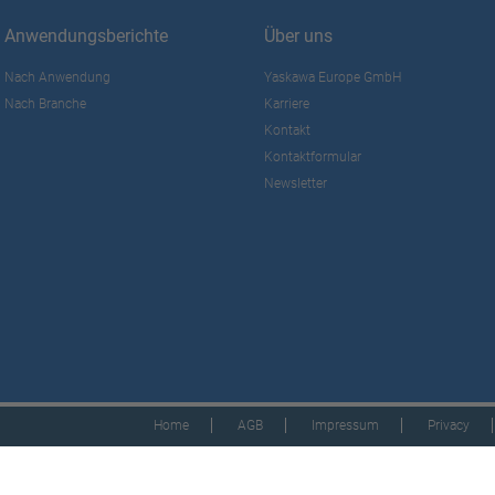
Anwendungsberichte
Über uns
Nach Anwendung
Yaskawa Europe GmbH
Nach Branche
Karriere
Kontakt
Kontaktformular
Newsletter
Home
AGB
Impressum
Privacy