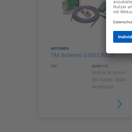
ANTENNEN
TM Antenne GSM/UMTS
TYP
BENEFITS
Mobile Antenne |
5m Kabel | SMA-
Anschluss