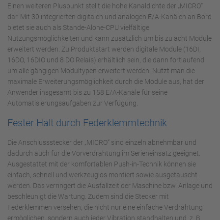
Einen weiteren Pluspunkt stellt die hohe Kanaldichte der „MICRO“
dar. Mit 30 integrierten digitalen und analogen E/A-Kanälen an Bord
bietet sie auch als Stande-Alone-CPU vielfältige
Nutzungsmöglichkeiten und kann zusätzlich um bis zu acht Module
erweitert werden. Zu Produktstart werden digitale Module (16DI,
16DO, 16DIO und 8 DO Relais) erhältlich sein, die dann fortlaufend
um alle gängigen Modultypen erweitert werden. Nutzt man die
maximale Erweiterungsmöglichkeit durch die Module aus, hat der
Anwender insgesamt bis zu 158 E/A-Kanäle für seine
Automatisierungsaufgaben zur Verfügung.
Fester Halt durch Federklemmtechnik
Die Anschlussstecker der „MICRO“ sind einzeln abnehmbar und
dadurch auch für die Vorverdrahtung im Serieneinsatz geeignet.
Ausgestattet mit der komfortablen Push-in-Technik können sie
einfach, schnell und werkzeuglos montiert sowie ausgetauscht
werden. Das verringert die Ausfallzeit der Maschine bzw. Anlage und
beschleunigt die Wartung. Zudem sind die Stecker mit
Federklemmen versehen, die nicht nur eine einfache Verdrahtung
ermöglichen, sondern auch jeder Vibration standhalten und z. B.