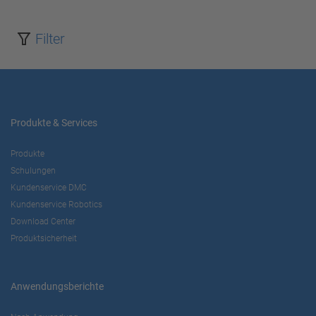
Akzeptieren
Filter
powered by
Usercentrics Consent
Management Platform
Produkte & Services
Produkte
Schulungen
Kundenservice DMC
Kundenservice Robotics
Download Center
Produktsicherheit
Anwendungsberichte