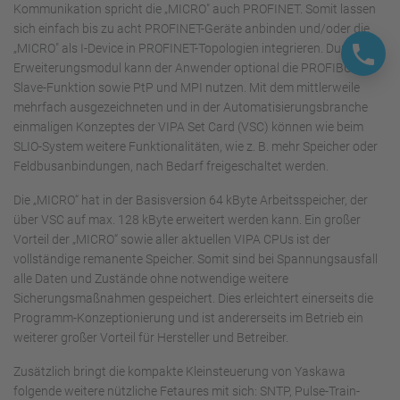
Kommunikation spricht die „MICRO" auch PROFINET. Somit lassen
sich einfach bis zu acht PROFINET-Geräte anbinden und/oder die
„MICRO" als I-Device in PROFINET-Topologien integrieren. Durch ein
Erweiterungsmodul kann der Anwender optional die PROFIBUS-
Slave-Funktion sowie PtP und MPI nutzen. Mit dem mittlerweile
mehrfach ausgezeichneten und in der Automatisierungsbranche
einmaligen Konzeptes der VIPA Set Card (VSC) können wie beim
SLIO-System weitere Funktionalitäten, wie z. B. mehr Speicher oder
Feldbusanbindungen, nach Bedarf freigeschaltet werden.
Die „MICRO“ hat in der Basisversion 64 kByte Arbeitsspeicher, der
über VSC auf max. 128 kByte erweitert werden kann. Ein großer
Vorteil der „MICRO“ sowie aller aktuellen VIPA CPUs ist der
vollständige remanente Speicher. Somit sind bei Spannungsausfall
alle Daten und Zustände ohne notwendige weitere
Sicherungsmaßnahmen gespeichert. Dies erleichtert einerseits die
Programm-Konzeptionierung und ist andererseits im Betrieb ein
weiterer großer Vorteil für Hersteller und Betreiber.
Zusätzlich bringt die kompakte Kleinsteuerung von Yaskawa
folgende weitere nützliche Fetaures mit sich: SNTP, Pulse-Train-