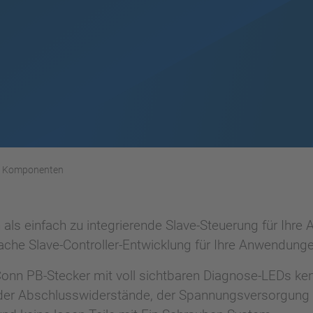
Komponenten
s einfach zu integrierende Slave-Steuerung für Ihre A
fache Slave-Controller-Entwicklung für Ihre Anwendung
nn PB-Stecker mit voll sichtbaren Diagnose-LEDs kenne
ät, der Abschlusswiderstände, der Spannungsversorgung