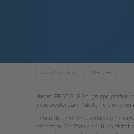
Yaskawa Deutschland
News & Events
Unsere PROFIBUS-Baugruppe proficonn al
Industriestandard-Paketen, die eine ein
Lernen Sie unseren zuverlässigen EasyCo
erleichtern. Der Status der Busaktivit